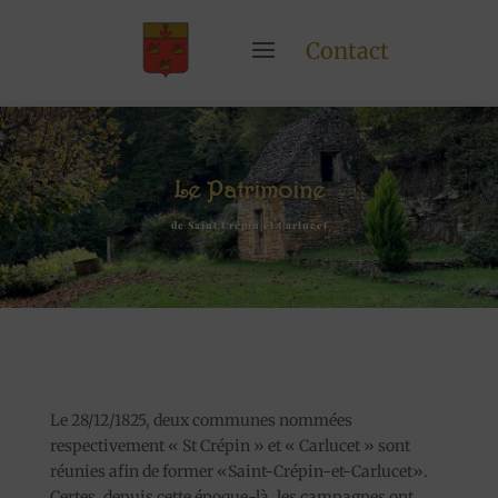
Contact
Le Patrimoine
de Saint Crépin et Carlucet
Le 28/12/1825, deux communes nommées
respectivement « St Crépin » et « Carlucet » sont
réunies afin de former «Saint-Crépin-et-Carlucet».
Certes, depuis cette époque-là, les campagnes ont