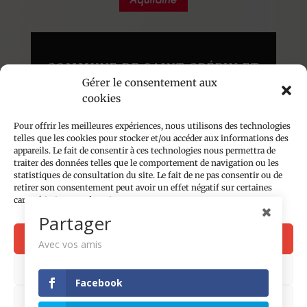
COMMUNE DE SAINT CRÉPIN ET
Gérer le consentement aux
CARLUCET
cookies
Au cœur du Périgord Noir
136 route du Poujol – 24590
Pour offrir les meilleures expériences, nous utilisons des technologies
telles que les cookies pour stocker et/ou accéder aux informations des
appareils. Le fait de consentir à ces technologies nous permettra de
traiter des données telles que le comportement de navigation ou les
Accueil du public les lundis, mardis et jeudis
statistiques de consultation du site. Le fait de ne pas consentir ou de
de 14h à 18h
retirer son consentement peut avoir un effet négatif sur certaines
caractéristiques et fonctions.
05 53 28 81 74
Partager
Contact par email
Accepter
Avec vos amis
Plan du site
Refuser
Facebook
Mentions légales
Politique de confidentialité
Voir les préférences