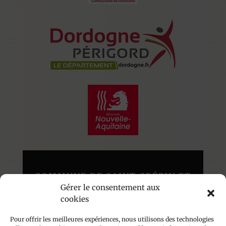
COMMUNE DE SAINT CRÉPIN ET
Gérer le consentement aux
CARLUCET
cookies
Au cœur du Périgord Noir
136 route du Poujol – 24590
Pour offrir les meilleures expériences, nous utilisons des technologies