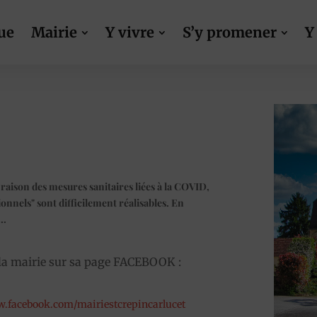
ue
Mairie
Y vivre
S’y promener
Y
raison des mesures sanitaires liées à la COVID,
onnels" sont difficilement réalisables. En
..
e la mairie sur sa page FACEBOOK :
w.facebook.com/mairiestcrepincarlucet