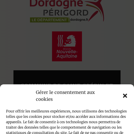
COMMUNE DE SAINT CRÉPIN ET
Gérer le consentement aux
CARLUCET
cookies
Au cœur du Périgord Noir
136 route du Poujol – 24590
Pour offrir les meilleures expériences, nous utilisons des technologies
telles que les cookies pour stocker et/ou accéder aux informations des
appareils. Le fait de consentir à ces technologies nous permettra de
traiter des données telles que le comportement de navigation ou les
Accueil du public les lundis, mardis et jeudis
statistiques de consultation du site. Le fait de ne pas consentir ou de