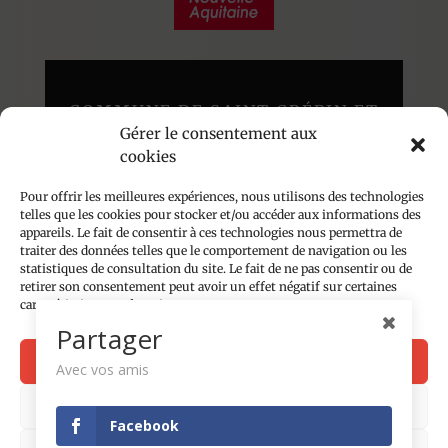
COMMUNE DE SAINT CRÉPIN ET
Gérer le consentement aux
CARLUCET
cookies
Au cœur du Périgord Noir
136 route du Poujol – 24590
Pour offrir les meilleures expériences, nous utilisons des technologies
telles que les cookies pour stocker et/ou accéder aux informations des
appareils. Le fait de consentir à ces technologies nous permettra de
traiter des données telles que le comportement de navigation ou les
Accueil du public les lundis, mardis et jeudis
statistiques de consultation du site. Le fait de ne pas consentir ou de
de 14h à 18h
retirer son consentement peut avoir un effet négatif sur certaines
caractéristiques et fonctions.
05 53 28 81 74
Partager
Contact par email
Accepter
Avec vos amis
Plan du site
Refuser
Facebook
Mentions légales