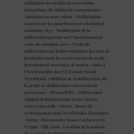
réalisation des projets de rénovation
énergétique des bâtiments communaux -
Admission en non-valeur - Délibération
concernant les amortissements du budget
commune M57 - Modification de la
délibération portant sur l’amortissement
«Aire de camping-car» - Projet de
délibération sur la détermination des taux de
promotion pour les avancements de grade -
Recrutement secrétaire de mairie - Suite à
l’Avis favorable du CST (Comité Social
Territorial), validation de la délibération sur
le projet de délibération concernant la
prévoyance - Réseau WIFI - Délibération
validant la Refacturation d’une citerne
réserve incendie - Divers : Borne de
rechargement pour les véhicules électriques
/ Voirie / Bicentenaire fusion Carlucet et St
Crépin / Ville à joie / Location de la maison
du 112 route des Petits Etangs / Convention