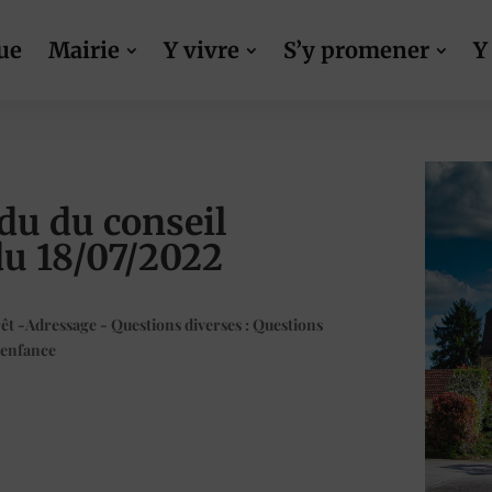
ue
Mairie
Y vivre
S’y promener
Y
du du conseil
du 18/07/2022
rêt -Adressage - Questions diverses : Questions
 enfance