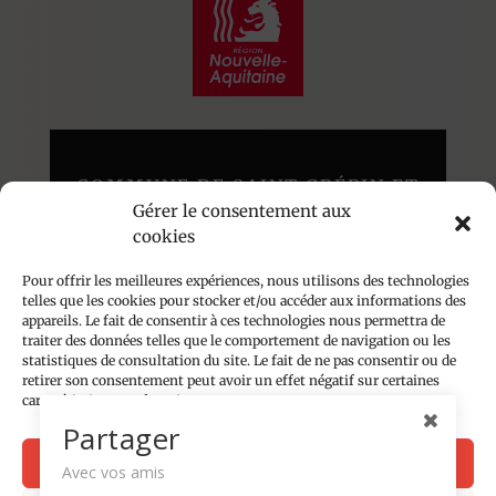
COMMUNE DE SAINT CRÉPIN ET
Gérer le consentement aux
CARLUCET
cookies
Au cœur du Périgord Noir
136 route du Poujol – 24590
Pour offrir les meilleures expériences, nous utilisons des technologies
telles que les cookies pour stocker et/ou accéder aux informations des
appareils. Le fait de consentir à ces technologies nous permettra de
traiter des données telles que le comportement de navigation ou les
Accueil du public les lundis, mardis et jeudis
statistiques de consultation du site. Le fait de ne pas consentir ou de
de 14h à 18h
retirer son consentement peut avoir un effet négatif sur certaines
caractéristiques et fonctions.
05 53 28 81 74
Partager
Contact par email
Accepter
Avec vos amis