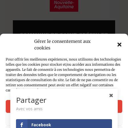
COMMUNE DE SAINT CRÉPIN ET
Gérer le consentement aux
CARLUCET
cookies
Au cœur du Périgord Noir
136 route du Poujol – 24590
Pour offrir les meilleures expériences, nous utilisons des technologies
telles que les cookies pour stocker et/ou accéder aux informations des
appareils. Le fait de consentir à ces technologies nous permettra de
traiter des données telles que le comportement de navigation ou les
Accueil du public les lundis, mardis et jeudis
statistiques de consultation du site. Le fait de ne pas consentir ou de
de 14h à 18h
retirer son consentement peut avoir un effet négatif sur certaines
caractéristiques et fonctions.
05 53 28 81 74
Partager
Contact par email
Accepter
Avec vos amis
Plan du site
Refuser
Facebook
Mentions légales