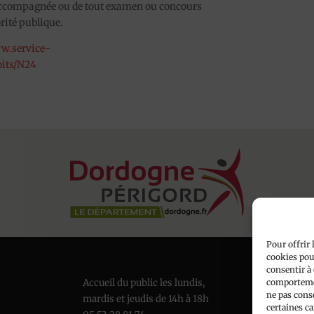
e accompagnée ou de tout examen ou concours
rité publique.
ww.service-
oits/N24
Pour offrir 
cookies pour
consentir à 
Accueil du public les lundis,
comportemen
ne pas cons
mardis et jeudis de 14h à 18h
certaines ca